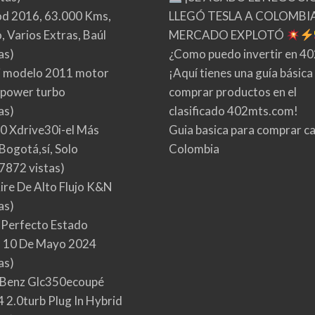
d 2016, 63.000 Kms,
LLEGÓ TESLA A COLOMBIA
 Varios Extras, Baúl
MERCADO EXPLOTÓ
as)
¿Como puedo invertir en 4
 modelo 2011 motor
¡Aquí tienes una guía básica
 power turbo
comprar productos en el
as)
clasificado 402mts.com!
0 Xdrive30i-el Más
Guia basica para comprar ca
Bogotá,sí, Solo
Colombia
7872 vistas)
Aire De Alto Flujo K&N
as)
 Perfecto Estado
 10 De Mayo 2024
as)
Benz Glc350ecoupé
 2.0turb Plug In Hybrid