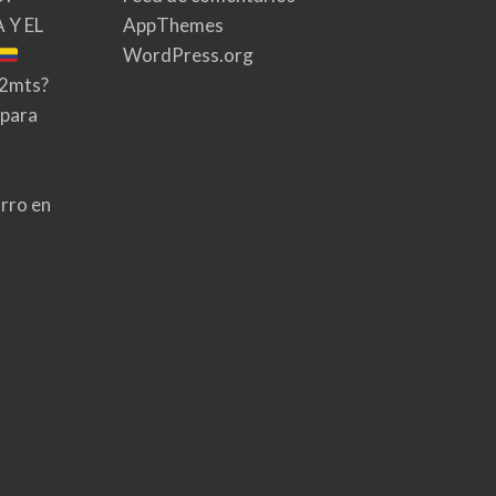
 Y EL
AppThemes
WordPress.org
02mts?
 para
rro en