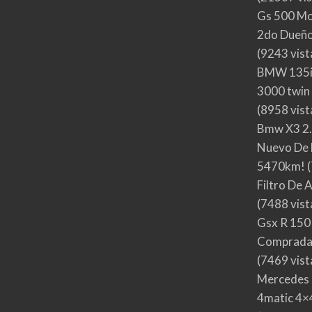
Gs 500 Mo
2do Dueño,
(9243 vist
BMW 135i
3000 twin
(8958 vist
Bmw X3 2.
Nuevo De 
5470km!
(
Filtro De 
(7488 vist
Gsx R 150
Comprada
(7469 vist
Mercedes 
4matic 4×4