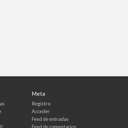
Meta
tas
Registro
e
Acceder
Feed de entradas
O!
Feed de comentarios