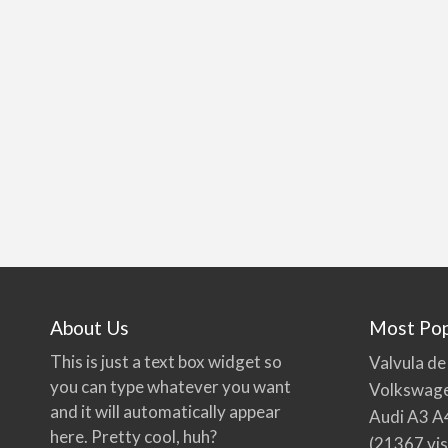
About Us
Most Pop
This is just a text box widget so
Valvula de
you can type whatever you want
Volkswage
and it will automatically appear
Audi A3 A
here. Pretty cool, huh?
(21367 vis