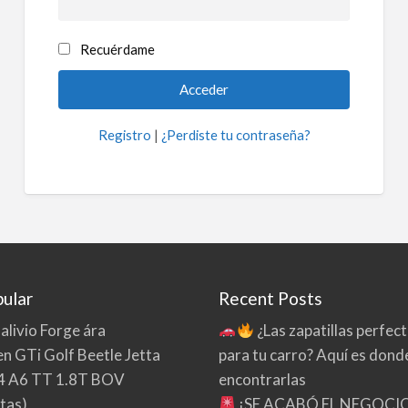
Recuérdame
Registro
|
¿Perdiste tu contraseña?
ular
Recent Posts
 alivio Forge ára
¿Las zapatillas perfec
n GTi Golf Beetle Jetta
para tu carro? Aquí es dond
4 A6 TT 1.8T BOV
encontrarlas
tas)
¡SE ACABÓ EL NEGOCI