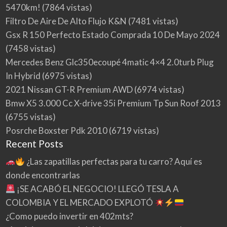
5470km!
(7864 vistas)
Filtro De Aire De Alto Flujo K&N
(7481 vistas)
Gsx R 150 Perfecto Estado Comprada 10 De Mayo 2024
(7458 vistas)
Mercedes Benz Glc350ecoupé 4matic 4×4 2.0turb Plug
In Hybrid
(6975 vistas)
2021 Nissan GT-R Premium AWD
(6974 vistas)
Bmw X5 3.000 Cc X-drive 35i Premium Tp Sun Roof 2013
(6755 vistas)
Posrche Boxster Pdk 2010
(6719 vistas)
Recent Posts
¿Las zapatillas perfectas para tu carro? Aquí es
donde encontrarlas
¡SE ACABÓ EL NEGOCIO! LLEGÓ TESLA A
COLOMBIA Y EL MERCADO EXPLOTÓ
¿Como puedo invertir en 402mts?