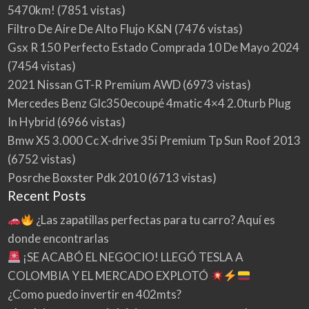
5470km!
(7851 vistas)
Filtro De Aire De Alto Flujo K&N
(7476 vistas)
Gsx R 150 Perfecto Estado Comprada 10 De Mayo 2024
(7454 vistas)
2021 Nissan GT-R Premium AWD
(6973 vistas)
Mercedes Benz Glc350ecoupé 4matic 4×4 2.0turb Plug
In Hybrid
(6966 vistas)
Bmw X5 3.000 Cc X-drive 35i Premium Tp Sun Roof 2013
(6752 vistas)
Posrche Boxster Pdk 2010
(6713 vistas)
Recent Posts
¿Las zapatillas perfectas para tu carro? Aquí es
donde encontrarlas
¡SE ACABÓ EL NEGOCIO! LLEGÓ TESLA A
COLOMBIA Y EL MERCADO EXPLOTÓ
¿Como puedo invertir en 402mts?