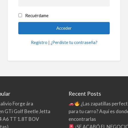
Recuérdame
Registro
|
¿Perdiste tu contraseña?
ular
Recent Posts
 alivio Forge ára
¿Las zapatillas perfec
n GTi Golf Beetle Jetta
para tu carro? Aquí es dond
4 A6 TT 1.8T BOV
encontrarlas
tas)
¡SE ACABÓ EL NEGOCI