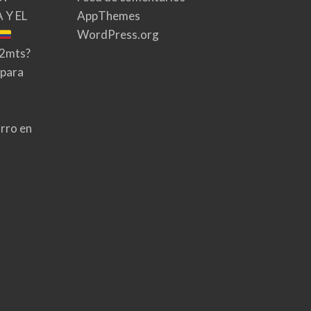
 Y EL
AppThemes
WordPress.org
02mts?
 para
rro en