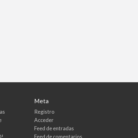
Meta
tas
Registro
e
Acceder
Feed de entradas
O!
Feed de comentarios