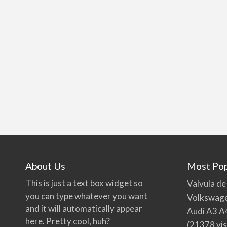
About Us
Most Pop
This is just a text box widget so
Valvula de
you can type whatever you want
Volkswage
and it will automatically appear
Audi A3 A
here. Pretty cool, huh?
(21378 vis