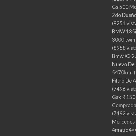
Gs 500 Mo
2do Dueño,
(9251 vist
BMW 135i
3000 twin
(8958 vist
Bmw X3 2.
Nuevo De 
5470km!
(
Filtro De 
(7496 vist
Gsx R 150
Comprada
(7492 vist
Mercedes 
4matic 4×4