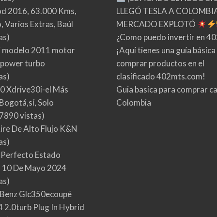
d 2016, 63.000 Kms,
LLEGÓ TESLA A COLOMBIA
 Varios Extras, Baúl
MERCADO EXPLOTÓ
as)
¿Como puedo invertir en 4
 modelo 2011 motor
¡Aquí tienes una guía básica
 power turbo
comprar productos en el
as)
clasificado 402mts.com!
0 Xdrive30i-el Más
Guia basica para comprar ca
Bogotá,sí, Solo
Colombia
7890 vistas)
Aire De Alto Flujo K&N
as)
 Perfecto Estado
 10 De Mayo 2024
as)
Benz Glc350ecoupé
 2.0turb Plug In Hybrid