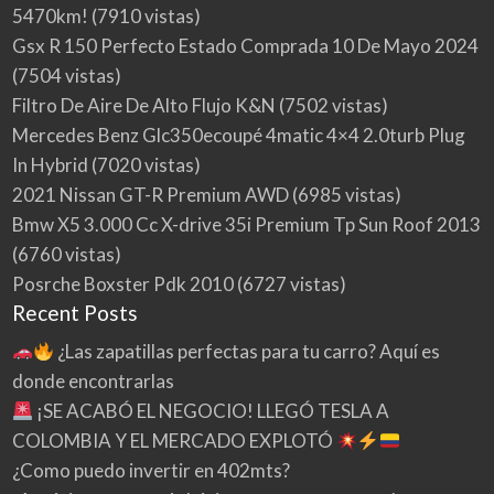
5470km!
(7910 vistas)
Gsx R 150 Perfecto Estado Comprada 10 De Mayo 2024
(7504 vistas)
Filtro De Aire De Alto Flujo K&N
(7502 vistas)
Mercedes Benz Glc350ecoupé 4matic 4×4 2.0turb Plug
In Hybrid
(7020 vistas)
2021 Nissan GT-R Premium AWD
(6985 vistas)
Bmw X5 3.000 Cc X-drive 35i Premium Tp Sun Roof 2013
(6760 vistas)
Posrche Boxster Pdk 2010
(6727 vistas)
Recent Posts
¿Las zapatillas perfectas para tu carro? Aquí es
donde encontrarlas
¡SE ACABÓ EL NEGOCIO! LLEGÓ TESLA A
COLOMBIA Y EL MERCADO EXPLOTÓ
¿Como puedo invertir en 402mts?