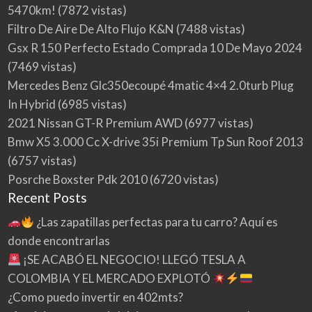
5470km!
(7872 vistas)
Filtro De Aire De Alto Flujo K&N
(7488 vistas)
Gsx R 150 Perfecto Estado Comprada 10 De Mayo 2024
(7469 vistas)
Mercedes Benz Glc350ecoupé 4matic 4×4 2.0turb Plug
In Hybrid
(6985 vistas)
2021 Nissan GT-R Premium AWD
(6977 vistas)
Bmw X5 3.000 Cc X-drive 35i Premium Tp Sun Roof 2013
(6757 vistas)
Posrche Boxster Pdk 2010
(6720 vistas)
Recent Posts
¿Las zapatillas perfectas para tu carro? Aquí es
donde encontrarlas
¡SE ACABÓ EL NEGOCIO! LLEGÓ TESLA A
COLOMBIA Y EL MERCADO EXPLOTÓ
¿Como puedo invertir en 402mts?