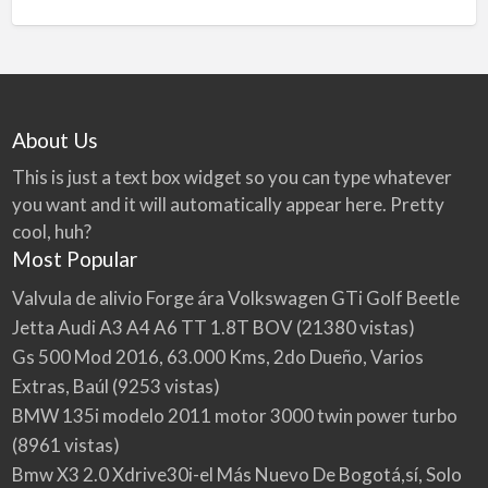
About Us
This is just a text box widget so you can type whatever
you want and it will automatically appear here. Pretty
cool, huh?
Most Popular
Valvula de alivio Forge ára Volkswagen GTi Golf Beetle
Jetta Audi A3 A4 A6 TT 1.8T BOV
(21380 vistas)
Gs 500 Mod 2016, 63.000 Kms, 2do Dueño, Varios
Extras, Baúl
(9253 vistas)
BMW 135i modelo 2011 motor 3000 twin power turbo
(8961 vistas)
Bmw X3 2.0 Xdrive30i-el Más Nuevo De Bogotá,sí, Solo