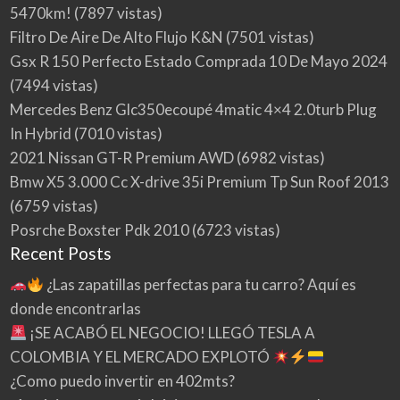
5470km!
(7897 vistas)
Filtro De Aire De Alto Flujo K&N
(7501 vistas)
Gsx R 150 Perfecto Estado Comprada 10 De Mayo 2024
(7494 vistas)
Mercedes Benz Glc350ecoupé 4matic 4×4 2.0turb Plug
In Hybrid
(7010 vistas)
2021 Nissan GT-R Premium AWD
(6982 vistas)
Bmw X5 3.000 Cc X-drive 35i Premium Tp Sun Roof 2013
(6759 vistas)
Posrche Boxster Pdk 2010
(6723 vistas)
Recent Posts
¿Las zapatillas perfectas para tu carro? Aquí es
donde encontrarlas
¡SE ACABÓ EL NEGOCIO! LLEGÓ TESLA A
COLOMBIA Y EL MERCADO EXPLOTÓ
¿Como puedo invertir en 402mts?