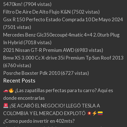
5470km!
(7904 vistas)
Filtro De Aire De Alto Flujo K&N
(7502 vistas)
Gsx R 150 Perfecto Estado Comprada 10 De Mayo 2024
(7501 vistas)
Mercedes Benz Glc350ecoupé 4matic 4×4 2.0turb Plug
In Hybrid
(7018 vistas)
2021 Nissan GT-R Premium AWD
(6983 vistas)
Bmw X5 3.000 Cc X-drive 35i Premium Tp Sun Roof 2013
(6760 vistas)
Posrche Boxster Pdk 2010
(6727 vistas)
Recent Posts
¿Las zapatillas perfectas para tu carro? Aquí es
donde encontrarlas
¡SE ACABÓ EL NEGOCIO! LLEGÓ TESLA A
COLOMBIA Y EL MERCADO EXPLOTÓ
¿Como puedo invertir en 402mts?