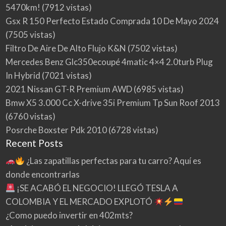
5470km!
(7912 vistas)
Gsx R 150 Perfecto Estado Comprada 10 De Mayo 2024
(7505 vistas)
Filtro De Aire De Alto Flujo K&N
(7502 vistas)
Mercedes Benz Glc350ecoupé 4matic 4×4 2.0turb Plug
In Hybrid
(7021 vistas)
2021 Nissan GT-R Premium AWD
(6985 vistas)
Bmw X5 3.000 Cc X-drive 35i Premium Tp Sun Roof 2013
(6760 vistas)
Posrche Boxster Pdk 2010
(6728 vistas)
Recent Posts
¿Las zapatillas perfectas para tu carro? Aquí es
donde encontrarlas
¡SE ACABÓ EL NEGOCIO! LLEGÓ TESLA A
COLOMBIA Y EL MERCADO EXPLOTÓ
¿Como puedo invertir en 402mts?