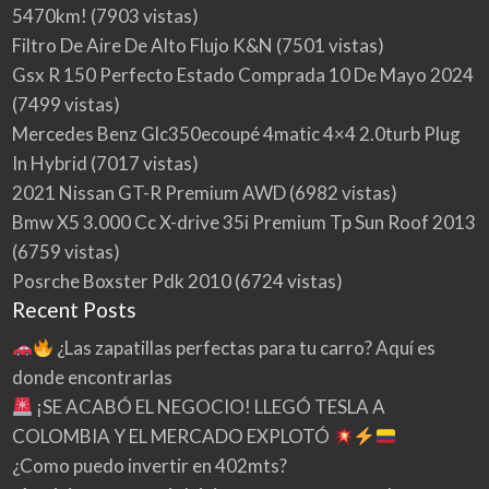
5470km!
(7903 vistas)
Filtro De Aire De Alto Flujo K&N
(7501 vistas)
Gsx R 150 Perfecto Estado Comprada 10 De Mayo 2024
(7499 vistas)
Mercedes Benz Glc350ecoupé 4matic 4×4 2.0turb Plug
In Hybrid
(7017 vistas)
2021 Nissan GT-R Premium AWD
(6982 vistas)
Bmw X5 3.000 Cc X-drive 35i Premium Tp Sun Roof 2013
(6759 vistas)
Posrche Boxster Pdk 2010
(6724 vistas)
Recent Posts
¿Las zapatillas perfectas para tu carro? Aquí es
donde encontrarlas
¡SE ACABÓ EL NEGOCIO! LLEGÓ TESLA A
COLOMBIA Y EL MERCADO EXPLOTÓ
¿Como puedo invertir en 402mts?