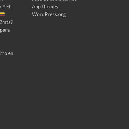
 Y EL
AppThemes
WordPress.org
02mts?
 para
rro en