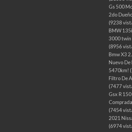
Gs 500 Mo
2do Dueño,
(9238 vist
BMW 135i
3000 twin
(8956 vist
Bmw X3 2.
Nuevo De 
5470km!
(
Filtro De 
(7477 vist
Gsx R 150
Comprada
(7454 vist
2021 Nis
(6974 vist