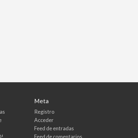
Meta
tas
Registro
e
Acceder
Feed de entradas
O!
Feed de comentarios