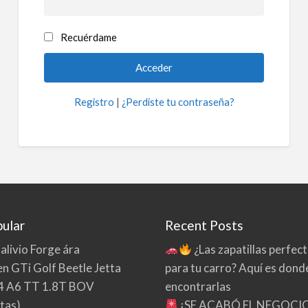
Recuérdame
Registro
|
¿Perdiste tu contraseña?
ular
Recent Posts
 alivio Forge ára
¿Las zapatillas perfec
n GTi Golf Beetle Jetta
para tu carro? Aquí es dond
4 A6 TT 1.8T BOV
encontrarlas
tas)
¡SE ACABÓ EL NEGOCI