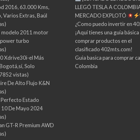
d 2016, 63.000 Kms,
LLEGÓ TESLA A COLOMBIA
 Varios Extras, Baúl
MERCADO EXPLOTÓ
as)
¿Como puedo invertir en 4
 modelo 2011 motor
¡Aquí tienes una guía básica
 power turbo
comprar productos en el
as)
clasificado 402mts.com!
0 Xdrive30i-el Más
Guia basica para comprar ca
Bogotá,sí, Solo
Colombia
7852 vistas)
Aire De Alto Flujo K&N
as)
 Perfecto Estado
 10 De Mayo 2024
as)
san GT-R Premium AWD
as)