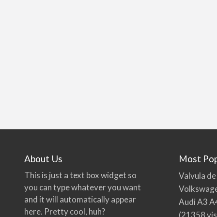
About Us
Most Pop
This is just a text box widget so
Valvula de
you can type whatever you want
Volkswage
and it will automatically appear
Audi A3 A
here. Pretty cool, huh?
(21358 vis