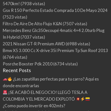
5470km!
(7938 vistas)
Gsx R 150 Perfecto Estado Comprada 10 De Mayo 2024
(7523 vistas)
Filtro De Aire De Alto Flujo K&N
(7507 vistas)
Mercedes Benz Glc350ecoupé 4matic 4×4 2.0turb Plug
In Hybrid
(7037 vistas)
2021 Nissan GT-R Premium AWD
(6988 vistas)
Bmw X5 3.000 Cc X-drive 35i Premium Tp Sun Roof 2013
(6764 vistas)
Posrche Boxster Pdk 2010
(6734 vistas)
Recent Posts
¿Las zapatillas perfectas para tu carro? Aquí es
donde encontrarlas
¡SE ACABÓ EL NEGOCIO! LLEGÓ TESLA A
COLOMBIA Y EL MERCADO EXPLOTÓ
¿Como puedo invertir en 402mts?