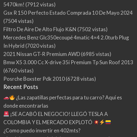
5470km!
(7912 vistas)
Gsx R 150 Perfecto Estado Comprada 10 De Mayo 2024
(7504 vistas)
Filtro De Aire De Alto Flujo K&N
(7502 vistas)
Mercedes Benz Glc350ecoupé 4matic 4×4 2.0turb Plug
In Hybrid
(7020 vistas)
2021 Nissan GT-R Premium AWD
(6985 vistas)
Bmw X5 3.000 Cc X-drive 35i Premium Tp Sun Roof 2013
(6760 vistas)
Posrche Boxster Pdk 2010
(6728 vistas)
Recent Posts
¿Las zapatillas perfectas para tu carro? Aquí es
donde encontrarlas
¡SE ACABÓ EL NEGOCIO! LLEGÓ TESLA A
COLOMBIA Y EL MERCADO EXPLOTÓ
¿Como puedo invertir en 402mts?