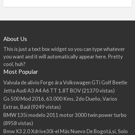
About Us
This is just a text box widget so you can type whatever
you want and it will automatically appear here. Pretty
cool, huh?
Most Popular
Valvula de alivio Forge ára Volkswagen GTi Golf Beetle
Jetta Audi A3 A4 A6 TT 1.8T BOV
(21370 vistas)
Gs 500 Mod 2016, 63.000 Kms, 2do Dueño, Varios
Extras, Baúl
(9249 vistas)
BMW 135i modelo 2011 motor 3000 twin power turbo
(8958 vistas)
Bmw X3 2.0 Xdrive30i-el Más Nuevo De Bogotá,sí, Solo