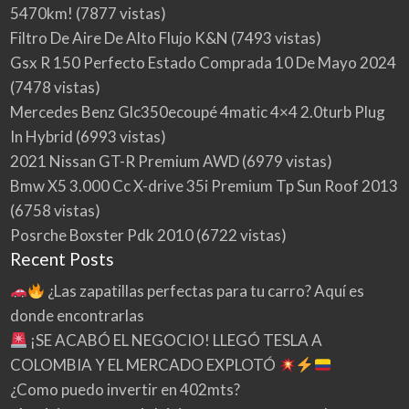
5470km!
(7877 vistas)
Filtro De Aire De Alto Flujo K&N
(7493 vistas)
Gsx R 150 Perfecto Estado Comprada 10 De Mayo 2024
(7478 vistas)
Mercedes Benz Glc350ecoupé 4matic 4×4 2.0turb Plug
In Hybrid
(6993 vistas)
2021 Nissan GT-R Premium AWD
(6979 vistas)
Bmw X5 3.000 Cc X-drive 35i Premium Tp Sun Roof 2013
(6758 vistas)
Posrche Boxster Pdk 2010
(6722 vistas)
Recent Posts
¿Las zapatillas perfectas para tu carro? Aquí es
donde encontrarlas
¡SE ACABÓ EL NEGOCIO! LLEGÓ TESLA A
COLOMBIA Y EL MERCADO EXPLOTÓ
¿Como puedo invertir en 402mts?