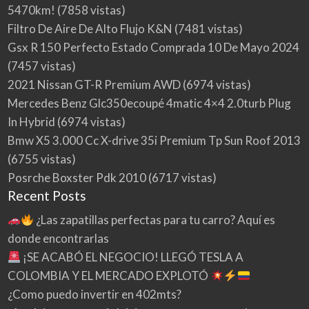
5470km!
(7858 vistas)
Filtro De Aire De Alto Flujo K&N
(7481 vistas)
Gsx R 150 Perfecto Estado Comprada 10 De Mayo 2024
(7457 vistas)
2021 Nissan GT-R Premium AWD
(6974 vistas)
Mercedes Benz Glc350ecoupé 4matic 4×4 2.0turb Plug
In Hybrid
(6974 vistas)
Bmw X5 3.000 Cc X-drive 35i Premium Tp Sun Roof 2013
(6755 vistas)
Posrche Boxster Pdk 2010
(6717 vistas)
Recent Posts
¿Las zapatillas perfectas para tu carro? Aquí es
donde encontrarlas
¡SE ACABÓ EL NEGOCIO! LLEGÓ TESLA A
COLOMBIA Y EL MERCADO EXPLOTÓ
¿Como puedo invertir en 402mts?